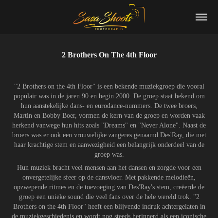
2 Brothers On The 4th Floor
"2 Brothers on the 4th Floor" is een bekende muziekgroep die vooral
populair was in de jaren 90 en begin 2000. De groep staat bekend om
hun aanstekelijke dans- en eurodance-nummers. De twee broers,
Martin en Bobby Boer, vormen de kern van de groep en worden vaak
herkend vanwege hun hits zoals "Dreams" en "Never Alone". Naast de
broers was er ook een vrouwelijke zangeres genaamd Des'Ray, die met
haar krachtige stem en aanwezigheid een belangrijk onderdeel van de
groep was.
Hun muziek bracht veel mensen aan het dansen en zorgde voor een
onvergetelijke sfeer op de dansvloer. Met pakkende melodieën,
opzwepende ritmes en de toevoeging van Des'Ray's stem, creëerde de
groep een unieke sound die veel fans over de hele wereld trok. "2
Brothers on the 4th Floor" heeft een blijvende indruk achtergelaten in
de muziekgeschiedenis en wordt nog steeds herinnerd als een iconische